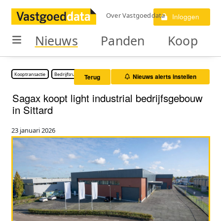
Over Vastgoeddata
Inloggen
Nieuws
Panden
Koop
Kooptransactie
Bedrijfsruimte
Nieuws alerts instellen
Terug
Sagax koopt light industrial bedrijfsgebouw
in Sittard
23 januari 2026