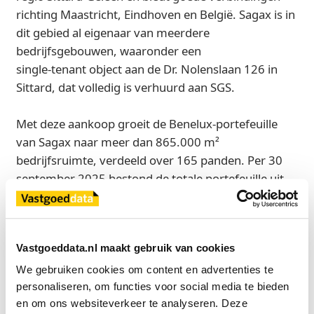
richting Maastricht, Eindhoven en België. Sagax is in
dit gebied al eigenaar van meerdere
bedrijfsgebouwen, waaronder een
single-tenant object aan de Dr. Nolenslaan 126 in
Sittard, dat volledig is verhuurd aan SGS.
Met deze aankoop groeit de Benelux‑portefeuille
van Sagax naar meer dan 865.000 m²
bedrijfsruimte, verdeeld over 165 panden. Per 30
september 2025 bestond de totale portefeuille uit
1.010 panden met een gezamenlijke oppervlakte
van 5,2 miljoen m² in acht Europese landen.
Vastgoeddata.nl maakt gebruik van cookies
Bron
We gebruiken cookies om content en advertenties te 
Sagax Industrial
personaliseren, om functies voor social media te bieden 
en om ons websiteverkeer te analyseren. Deze 