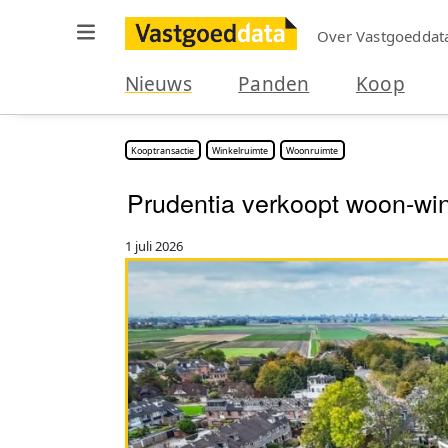
Over Vastgoeddat
Nieuws
Panden
Koop
Kooptransactie
Winkelruimte
Woonruimte
Prudentia verkoopt woon-w
1 juli 2026