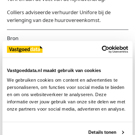
Colliers adviseerde verhuurder Unifore bij de
verlenging van deze huurovereenkomst.
Bron
Colliers
Vastgoeddata.nl maakt gebruik van cookies
Exclusief voor licentiehouders
We gebruiken cookies om content en advertenties te 
Zie direct welke partijen en panden betrokken zijn bij dit nieuws.
personaliseren, om functies voor social media te bieden 
Deze informatie is alleen beschikbaar voor licentiehouders van
Vastgoeddata.
en om ons websiteverkeer te analyseren. Deze 
informatie over jouw gebruik van onze site delen we met 
Vraag een demo aan
onze partners voor social media, adverteren en analyse.
Terug
Details tonen