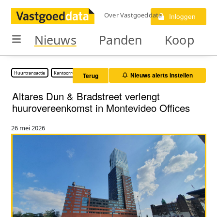
Over Vastgoeddata
Inloggen
Nieuws
Panden
Koop
Huurtransactie
Kantoorruimte
Nieuws alerts instellen
Terug
Altares Dun & Bradstreet verlengt
huurovereenkomst in Montevideo Offices
26 mei 2026