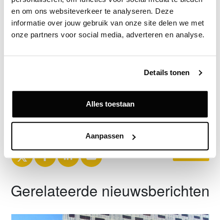
Bron
en om ons websiteverkeer te analyseren. Deze 
TREC (Trinity Real Estate Company)
informatie over jouw gebruik van onze site delen we met 
onze partners voor social media, adverteren en analyse.
Exclusief voor licentiehouders
Details tonen
Zie direct welke partijen en panden betrokken zijn bij dit nieuws.
Deze informatie is alleen beschikbaar voor licentiehouders van
Vastgoeddata.
Alles toestaan
Vraag een demo aan
Aanpassen
Terug
Gerelateerde nieuwsberichten