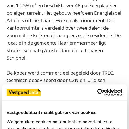
van 1.259 m² en beschikt over 48 parkeerplaatsen
op eigen terrein. Het gebouw heeft een Energielabel
A+ en is officieel aangewezen als monument. De
kantoorruimte is verdeeld over twee delen: de
voormalige kerk en de aangrenzende residentie. De
locatie in de gemeente Haarlemmermeer ligt
strategisch nabij Amsterdam en luchthaven
Schiphol.
De koper werd commercieel begeleid door TREC,
technisch geadviseerd door C2N en juridisch
bijgestaan door Core Notariaat. Namens de
verkoper traden JLL en investment manager
Uptown op. De verkoper werd technisch
geadviseerd door Amstelius en juridisch bijgestaan
Vastgoeddata.nl maakt gebruik van cookies
door Hemwood.
We gebruiken cookies om content en advertenties te 
personaliseren, om functies voor social media te bieden 