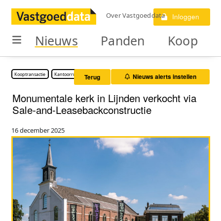
Over Vastgoeddata
Inloggen
Nieuws
Panden
Koop
Kooptransactie
Kantoorruimte
Nieuws alerts instellen
Terug
Monumentale kerk in Lijnden verkocht via
Sale-and-Leasebackconstructie
16 december 2025