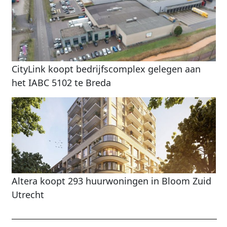
CityLink koopt bedrijfscomplex gelegen aan
het IABC 5102 te Breda
Altera koopt 293 huurwoningen in Bloom Zuid
Utrecht