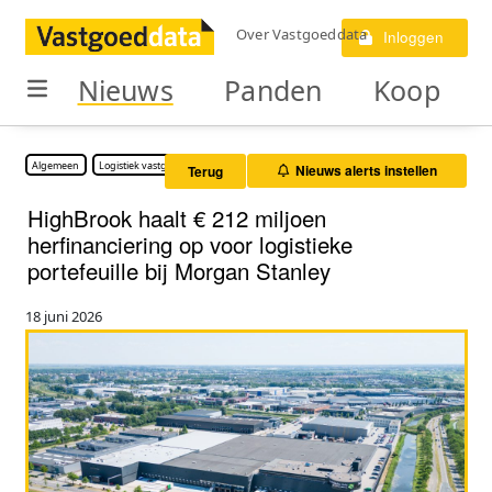
Over Vastgoeddata
Inloggen
Nieuws
Panden
Koop
Algemeen
Logistiek vastgoed
Nieuws alerts instellen
Terug
HighBrook haalt € 212 miljoen
herfinanciering op voor logistieke
portefeuille bij Morgan Stanley
18 juni 2026