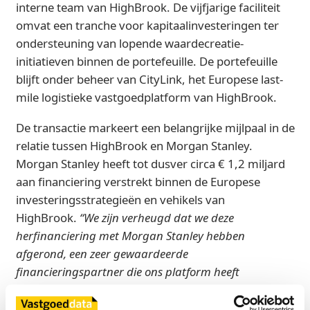
interne team van HighBrook. De vijfjarige faciliteit
omvat een tranche voor kapitaalinvesteringen ter
ondersteuning van lopende waardecreatie-
initiatieven binnen de portefeuille. De portefeuille
blijft onder beheer van CityLink, het Europese last-
mile logistieke vastgoedplatform van HighBrook.
De transactie markeert een belangrijke mijlpaal in de
relatie tussen HighBrook en Morgan Stanley.
Morgan Stanley heeft tot dusver circa € 1,2 miljard
aan financiering verstrekt binnen de Europese
investeringsstrategieën en vehikels van
HighBrook.
“We zijn verheugd dat we deze
herfinanciering met Morgan Stanley hebben
afgerond, een zeer gewaardeerde
financieringspartner die ons platform heeft
ondersteund bij meerdere fondsen, portefeuilles en
marktcycli,”
zegt Robert Giusti, Partner en Head of