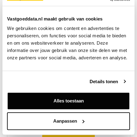
Europe bij HighBrook Investors.
“De transactie biedt
aantrekkelijke langetermijnfinanciering voor de
Vastgoeddata.nl maakt gebruik van cookies
portefeuille, evenals extra kapitaal ter ondersteuning
We gebruiken cookies om content en advertenties te 
van onze assetmanagementinitiatieven.”
personaliseren, om functies voor social media te bieden 
en om ons websiteverkeer te analyseren. Deze 
HighBrook werd geadviseerd door BCLP, Loyens &
informatie over jouw gebruik van onze site delen we met 
Loeff, Savills en Hofstede.
onze partners voor social media, adverteren en analyse.
Bron
HighBrook Investors
Details tonen
Alles toestaan
Exclusief voor licentiehouders
Zie direct welke partijen en panden betrokken zijn bij dit nieuws.
Deze informatie is alleen beschikbaar voor licentiehouders van
Aanpassen
Vastgoeddata.