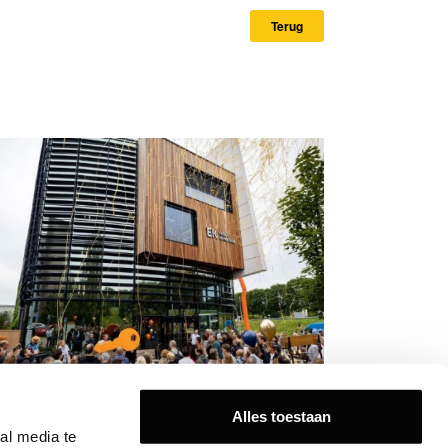
Terug
 Retail verhuist na 57 jaar naar nieuw
Alles toestaan
ofdkantoor in Amersfoort
l media te 