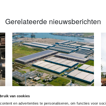
Gerelateerde nieuwsberichten
a
Is Vlissingen de nieuwe hotspot voor
EK
bruik van cookies
lithium-opslag?
ho
ntent en advertenties te personaliseren, om functies voor socia