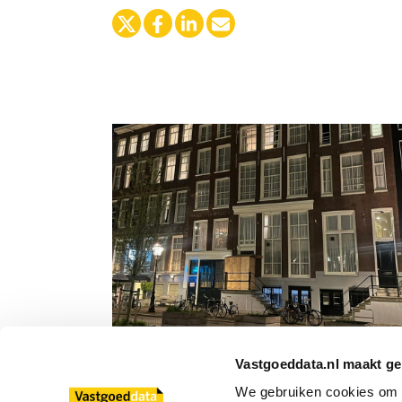
Familiebedrijf B.K.A. Groep koopt Nov
Vastgoeddata.nl maakt ge
Hotel Amsterdam
We gebruiken cookies om co