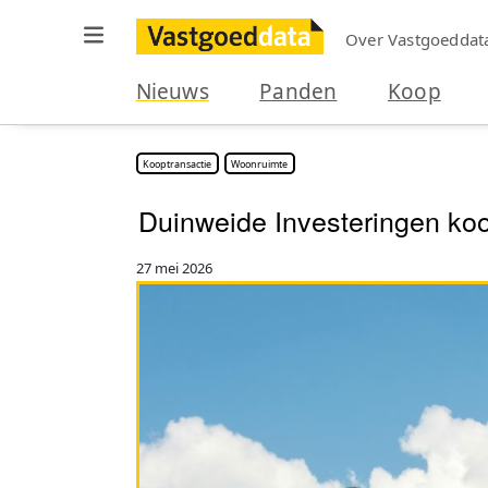
Over Vastgoeddat
Nieuws
Panden
Koop
Kooptransactie
Woonruimte
Duinweide Investeringen koo
27 mei 2026