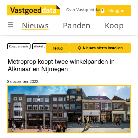
Over Vastgoeddata
Inloggen
Nieuws
Panden
Koop
Kooptransactie
Winkelruimte
Nieuws alerts instellen
Terug
Metroprop koopt twee winkelpanden in
Alkmaar en Nijmegen
8 december 2022