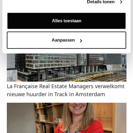
Terug
Details tonen
Gerelateerde nieuwsberichten
Alles toestaan
Aanpassen
La Française Real Estate Managers verwelkomt
nieuwe huurder in Track in Amsterdam