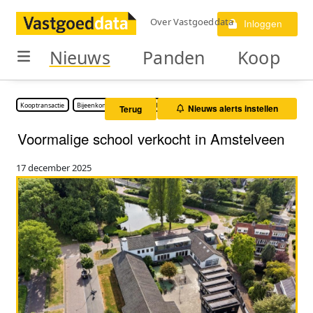
Over Vastgoeddata
Inloggen
Nieuws
Panden
Koop
Kooptransactie
Bijeenkomstruimte
Onderwijs vastgoed
Nieuws alerts instellen
Terug
Voormalige school verkocht in Amstelveen
17 december 2025