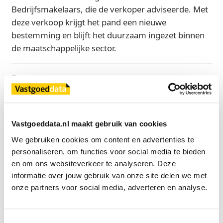
Bedrijfsmakelaars, die de verkoper adviseerde. Met
deze verkoop krijgt het pand een nieuwe
bestemming en blijft het duurzaam ingezet binnen
de maatschappelijke sector.
Bron
KRK Makelaars, partner in Dynamis
Vastgoeddata.nl maakt gebruik van cookies
Exclusief voor licentiehouders
We gebruiken cookies om content en advertenties te 
Zie direct welke partijen en panden betrokken zijn bij dit nieuws.
personaliseren, om functies voor social media te bieden 
Deze informatie is alleen beschikbaar voor licentiehouders van
en om ons websiteverkeer te analyseren. Deze 
Vastgoeddata.
informatie over jouw gebruik van onze site delen we met 
onze partners voor social media, adverteren en analyse.
Vraag een demo aan