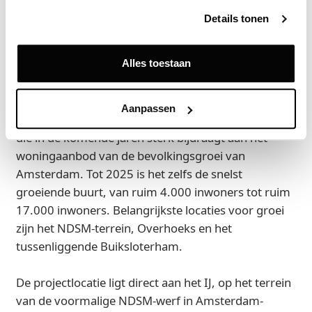
Details tonen
Locatie
Het project ligt op het NDSM-terrein, een
Alles toestaan
gebiedsontwikkeling waar tot 2032 een nieuw
woon- (ca. 5.000 woningen) en werkgebied wordt
gerealiseerd. Het gebied is onderdeel van de
Aanpassen
Noordelijke IJ-oevers west. Dit is één van de buurten
die in de komende jaren sterk bijdraagt aan het
woningaanbod van de bevolkingsgroei van
Amsterdam. Tot 2025 is het zelfs de snelst
groeiende buurt, van ruim 4.000 inwoners tot ruim
17.000 inwoners. Belangrijkste locaties voor groei
zijn het NDSM-terrein, Overhoeks en het
tussenliggende Buiksloterham.
De projectlocatie ligt direct aan het IJ, op het terrein
van de voormalige NDSM-werf in Amsterdam-