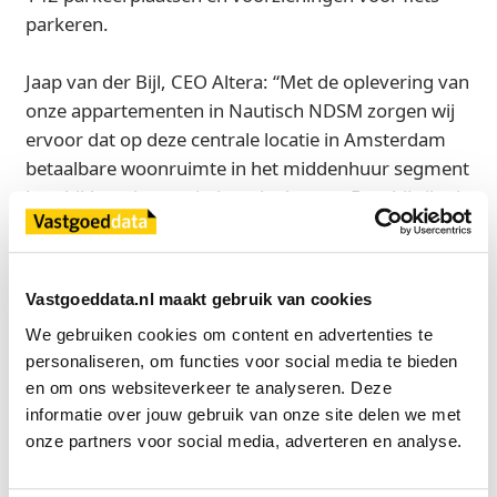
parkeren.
Jaap van der Bijl, CEO Altera: “Met de oplevering van
onze appartementen in Nautisch NDSM zorgen wij
ervoor dat op deze centrale locatie in Amsterdam
betaalbare woonruimte in het middenhuur segment
beschikbaar is voor iedere doelgroep. Daarbij zijn de
appartementen duurzaam welke goed passen
binnen onze duurzame en jonge
woningportefeuille.”
Vastgoeddata.nl maakt gebruik van cookies
We gebruiken cookies om content en advertenties te 
Diko Ruit (namens G&S&): “De oplevering van
personaliseren, om functies voor social media te bieden 
Nautisch NDSM markeert een belangrijke stap in de
en om ons websiteverkeer te analyseren. Deze 
ontwikkeling van de NDSM-werf. De combinatie van
informatie over jouw gebruik van onze site delen we met 
wonen, werken en recreëren op deze plek aan het IJ
onze partners voor social media, adverteren en analyse.
maakt Nautisch NDSM tot een waardevolle
toevoeging aan Amsterdam Noord.”