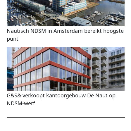
Nautisch NDSM in Amsterdam bereikt hoogste
punt
G&S& verkoopt kantoorgebouw De Naut op
NDSM-werf