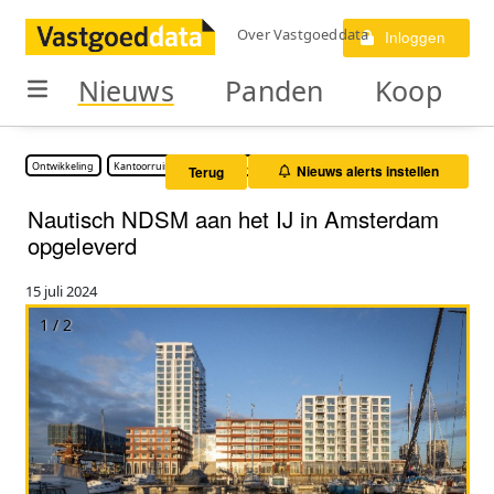
Over Vastgoeddata
Inloggen
Nieuws
Panden
Koop
Ontwikkeling
Kantoorruimte
Parkeerplaatsen
Woonruimte
Nieuws alerts instellen
Terug
Nautisch NDSM aan het IJ in Amsterdam
opgeleverd
15 juli 2024
1 / 2