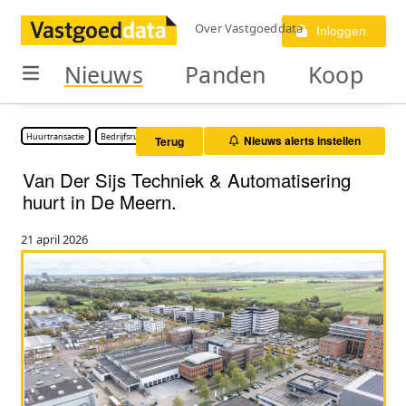
Over Vastgoeddata
Inloggen
Nieuws
Panden
Koop
Huurtransactie
Bedrijfsruimte
Nieuws alerts instellen
Terug
Van Der Sijs Techniek & Automatisering
huurt in De Meern.
21 april 2026