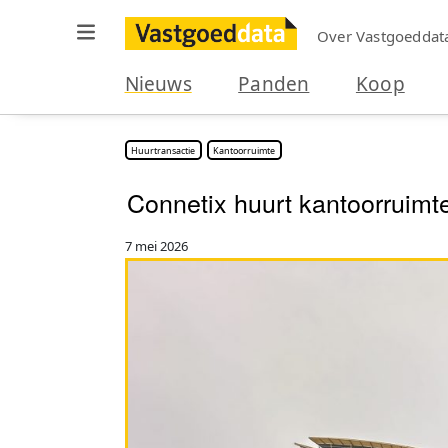
Over Vastgoeddat
Nieuws
Panden
Koop
Huurtransactie
Kantoorruimte
Connetix huurt kantoorruimt
7 mei 2026