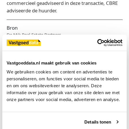
commercieel geadviseerd in deze transactie, CBRE
adviseerde de huurder.
Bron
De Mik Real Estate Partners
Exclusief voor licentiehouders
Vastgoeddata.nl maakt gebruik van cookies
Zie direct welke partijen en panden betrokken zijn bij dit nieuws.
We gebruiken cookies om content en advertenties te 
Deze informatie is alleen beschikbaar voor licentiehouders van
personaliseren, om functies voor social media te bieden 
Vastgoeddata.
en om ons websiteverkeer te analyseren. Deze 
Vraag een demo aan
informatie over jouw gebruik van onze site delen we met 
onze partners voor social media, adverteren en analyse.
Terug
Details tonen