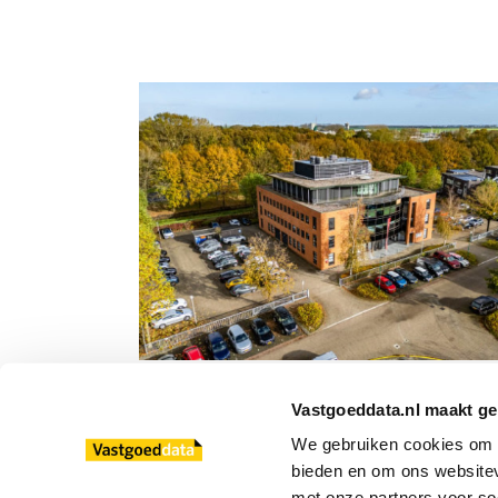
Meander Medisch Centrum kiest voor
Baarnsche Dijk
Vastgoeddata.nl maakt ge
We gebruiken cookies om co
bieden en om ons websitev
met onze partners voor so