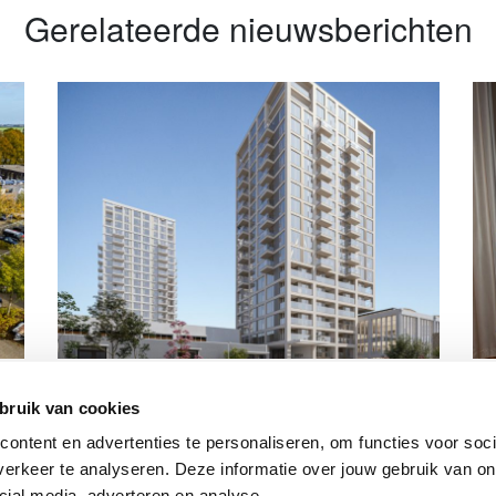
Gerelateerde nieuwsberichten
 de
Nieuwe bewoners van 300 opgeleverde
BP
middenhuurwoningen ontvangen
ov
bruik van cookies
sleutel
gr
ntent en advertenties te personaliseren, om functies voor socia
erkeer te analyseren. Deze informatie over jouw gebruik van onz
cial media, adverteren en analyse.