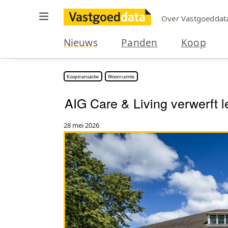
Over Vastgoeddat
Nieuws
Panden
Koop
Kooptransactie
Woonruimte
AIG Care & Living verwerft
28 mei 2026