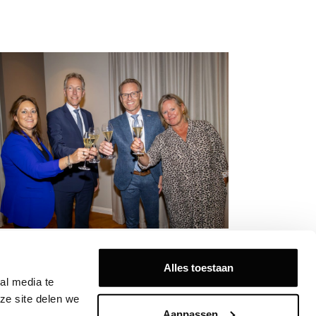
D neemt BEMOG Projektontwikkeling
er en bouwt daarmee verder aan
Alles toestaan
oeistrategie
l media te 
e site delen we 
Aanpassen