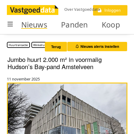
Over Vastgoeddata
Inloggen
Nieuws
Panden
Koop
Huurtransactie
Winkelruimte
Nieuws alerts instellen
Terug
Jumbo huurt 2.000 m² in voormalig
Hudson’s Bay-pand Amstelveen
11 november 2025