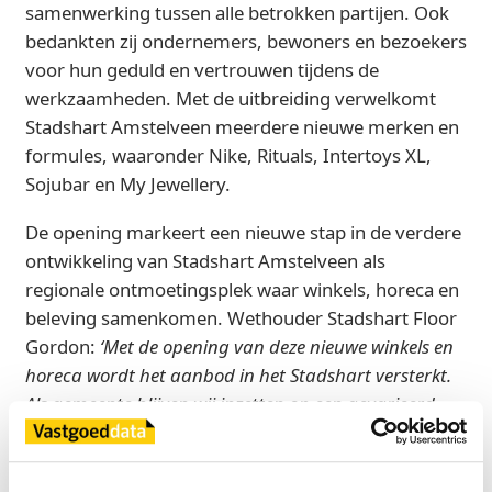
samenwerking tussen alle betrokken partijen. Ook
bedankten zij ondernemers, bewoners en bezoekers
voor hun geduld en vertrouwen tijdens de
werkzaamheden. Met de uitbreiding verwelkomt
Stadshart Amstelveen meerdere nieuwe merken en
formules, waaronder Nike, Rituals, Intertoys XL,
Sojubar en My Jewellery.
De opening markeert een nieuwe stap in de verdere
ontwikkeling van Stadshart Amstelveen als
regionale ontmoetingsplek waar winkels, horeca en
beleving samenkomen. Wethouder Stadshart Floor
Gordon:
‘Met de opening van deze nieuwe winkels en
horeca wordt het aanbod in het Stadshart versterkt.
Als gemeente blijven wij inzetten op een gevarieerd
aanbod, met aandacht voor lokale ondernemers en
aanvullende recreatieve voorzieningen. Daarnaast
starten wij op korte termijn met de herinrichting en