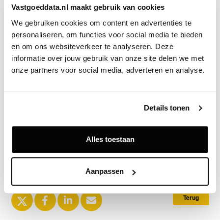
Vastgoeddata.nl maakt gebruik van cookies
vergroening van de openbare ruimte van de
We gebruiken cookies om content en advertenties te 
Rembrandtweg en het Stadsplein.’
personaliseren, om functies voor social media te bieden 
en om ons websiteverkeer te analyseren. Deze 
Bron
informatie over jouw gebruik van onze site delen we met 
Unibail-Rodamco-Westfield
onze partners voor social media, adverteren en analyse.
Details tonen
Exclusief voor licentiehouders
Zie direct welke partijen en panden betrokken zijn bij dit nieuws.
Deze informatie is alleen beschikbaar voor licentiehouders van
Alles toestaan
Vastgoeddata.
Vraag een demo aan
Aanpassen
Terug