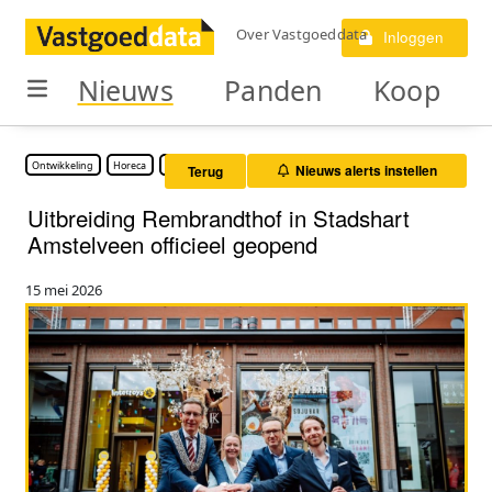
Over Vastgoeddata
Inloggen
Nieuws
Panden
Koop
Ontwikkeling
Horeca
Winkelruimte
Nieuws alerts instellen
Terug
Uitbreiding Rembrandthof in Stadshart
Amstelveen officieel geopend
15 mei 2026