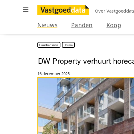
Over Vastgoeddat
Nieuws
Panden
Koop
Huurtransactie
Horeca
DW Property verhuurt horeca
16 december 2025