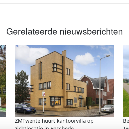
Gerelateerde nieuwsberichten
ZMTwente huurt kantoorvilla op
Be
zichtlocatie in Enschede
Tw