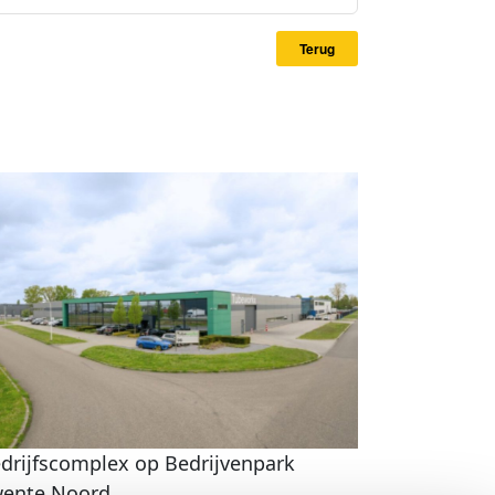
Terug
drijfscomplex op Bedrijvenpark
ente Noord