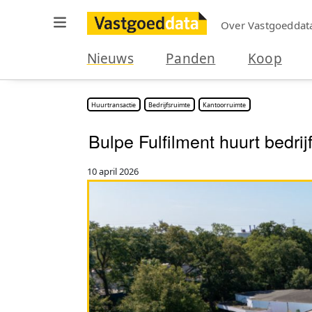
Over Vastgoeddat
Nieuws
Panden
Koop
Huurtransactie
Bedrijfsruimte
Kantoorruimte
Bulpe Fulfilment huurt bedri
10 april 2026