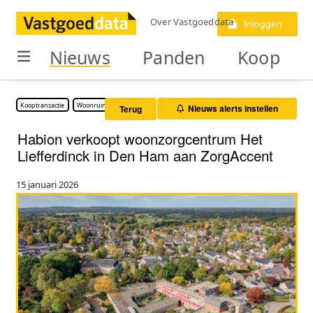
Over Vastgoeddata
Inloggen
Nieuws
Panden
Koop
Kooptransactie
Woonruimte
Nieuws alerts instellen
Terug
Habion verkoopt woonzorgcentrum Het
Liefferdinck in Den Ham aan ZorgAccent
15 januari 2026