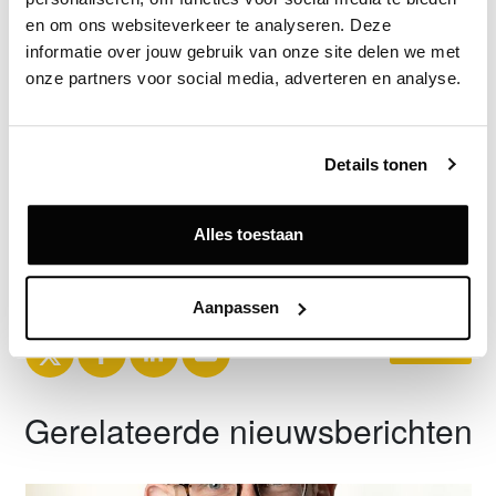
Bron
en om ons websiteverkeer te analyseren. Deze 
Capital Value
informatie over jouw gebruik van onze site delen we met 
onze partners voor social media, adverteren en analyse.
Exclusief voor licentiehouders
Details tonen
Zie direct welke partijen en panden betrokken zijn bij dit nieuws.
Deze informatie is alleen beschikbaar voor licentiehouders van
Vastgoeddata.
Alles toestaan
Vraag een demo aan
Aanpassen
Terug
Gerelateerde nieuwsberichten