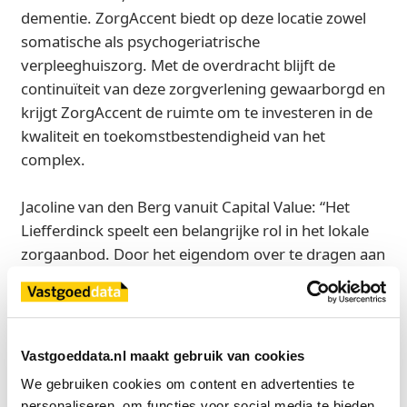
dementie. ZorgAccent biedt op deze locatie zowel
somatische als psychogeriatrische
verpleeghuiszorg. Met de overdracht blijft de
continuïteit van deze zorgverlening gewaarborgd en
krijgt ZorgAccent de ruimte om te investeren in de
kwaliteit en toekomstbestendigheid van het
complex.
Jacoline van den Berg vanuit Capital Value: “Het
Liefferdinck speelt een belangrijke rol in het lokale
zorgaanbod. Door het eigendom over te dragen aan
ZorgAccent, die het gebouw intensief gebruikt en de
bewoners goed kent, ontstaat voor hen de
mogelijkheid om het complex te optimaliseren en
toekomstbestendig te maken voor de steeds
Vastgoeddata.nl maakt gebruik van cookies
zwaarder wordende zorgbehoefte.“
We gebruiken cookies om content en advertenties te 
personaliseren, om functies voor social media te bieden 