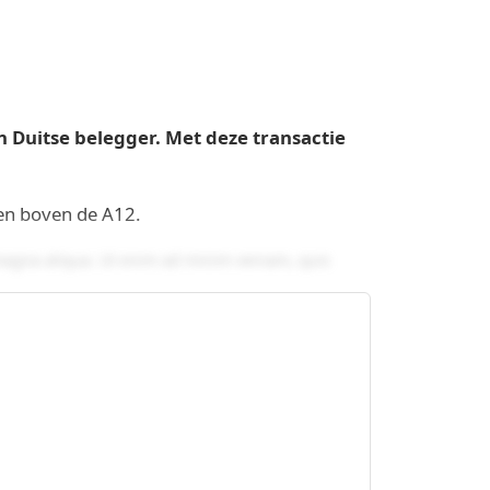
Duitse belegger. Met deze transactie
 en boven de A12.
 magna aliqua. Ut enim ad minim veniam, quis
int occaecat cupidatat non proident, sunt in culpa
aperiam, eaque ipsa quae ab illo inventore