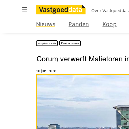
Over Vastgoeddat
Nieuws
Panden
Koop
Kooptransactie
Kantoorruimte
Corum verwerft Malietoren 
16 juni 2026