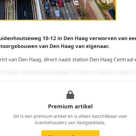
uidenhoutseweg 10-12 in Den Haag verworven van een 
antoorgebouwen van Den Haag van eigenaar.
trict van Den Haag, direct naast station Den Haag Centraal
iscing elit. Sed do eiusmod tempor incididunt ut labore et dolore
ptate velit esse cillum dolore eu fugiat nulla pariatur. Excepteur s
m.
ror sit voluptatem accusantium doloremque laudantium, totam rem 
Premium artikel
a sunt explicabo.
Dit is een premium artikel en is alleen beschikbaar voor
licentiehouders van Vastgoeddata.