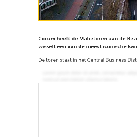
Corum heeft de Malietoren aan de Bez
wisselt een van de meest iconische k
De toren staat in het Central Business Dis
Lorem ipsum dolor sit amet, consectetur adip
nostrud exercitation ullamco laboris.
Duis aute irure dolor in reprehenderit in volu
qui officia deserunt mollit anim id est laboru
Sed ut perspiciatis unde omnis iste natus er
veritatis et quasi architecto beatae vitae dict