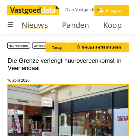
Over Vastgoeddata
Inloggen
Nieuws
Panden
Koop
Huurtransactie
Winkelruimte
Nieuws alerts instellen
Terug
Die Grenze verlengt huurovereenkomst in
Veenendaal
16 april 2026