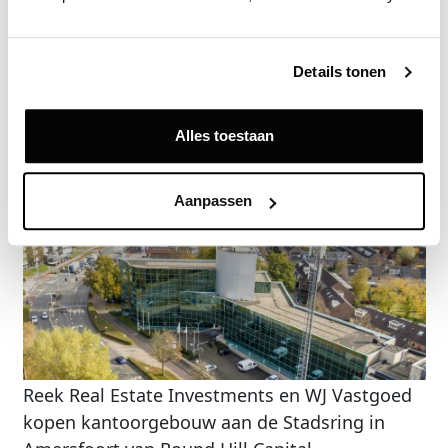
Vraag een demo aan
Details tonen
Terug
Alles toestaan
Gerelateerde nieuwsberichten
Aanpassen
Reek Real Estate Investments en WJ Vastgoed
kopen kantoorgebouw aan de Stadsring in