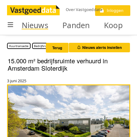
Over Vastgoeddata
Inloggen
Nieuws
Panden
Koop
Huurtransactie
Bedrijfsruimte
Nieuws alerts instellen
Terug
15.000 m² bedrijfsruimte verhuurd in
Amsterdam Sloterdijk
3 juni 2025