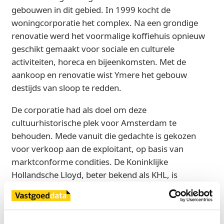
gebouwen in dit gebied. In 1999 kocht de
woningcorporatie het complex. Na een grondige
renovatie werd het voormalige koffiehuis opnieuw
geschikt gemaakt voor sociale en culturele
activiteiten, horeca en bijeenkomsten. Met de
aankoop en renovatie wist Ymere het gebouw
destijds van sloop te redden.
De corporatie had als doel om deze
cultuurhistorische plek voor Amsterdam te
behouden. Mede vanuit die gedachte is gekozen
voor verkoop aan de exploitant, op basis van
marktconforme condities. De Koninklijke
Hollandsche Lloyd, beter bekend als KHL, is
tegenwoordig een café, restaurant, feestpodium en
buurtpodium met culturele voorstellingen en
optredens. De koopsom bedraagt circa €1.435.000