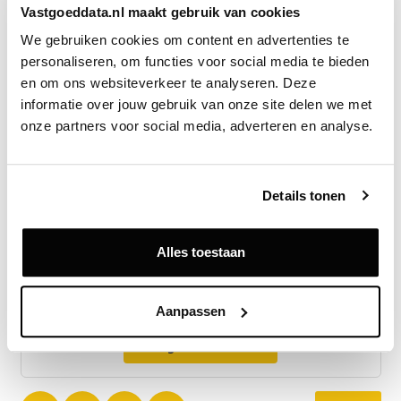
vrij op naam.
Vastgoeddata.nl maakt gebruik van cookies
We gebruiken cookies om content en advertenties te 
Hemwood trad op als notaris. KRK adviseerde
personaliseren, om functies voor social media te bieden 
verkoper Ymere. De koper werd begeleid door Van
en om ons websiteverkeer te analyseren. Deze 
Dijk & Ten Cate Vastgoedadviseurs.
informatie over jouw gebruik van onze site delen we met 
onze partners voor social media, adverteren en analyse.
Bron
Van Dijk & Ten Cate Vastgoedadviseurs
Details tonen
Exclusief voor licentiehouders
Alles toestaan
Zie direct welke partijen en panden betrokken zijn bij dit nieuws.
Deze informatie is alleen beschikbaar voor licentiehouders van
Vastgoeddata.
Aanpassen
Vraag een demo aan