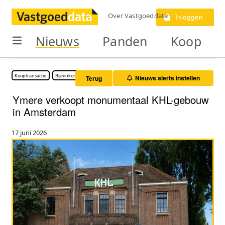
Over Vastgoeddata
Inloggen
Nieuws
Panden
Koop
Kooptransactie
Bijeenkomstruimte
Nieuws alerts instellen
Terug
Ymere verkoopt monumentaal KHL-gebouw
in Amsterdam
17 juni 2026