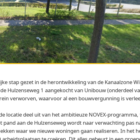
ke stap gezet in de herontwikkeling van de Kanaalzone Wi
n de Hulzenseweg 1 aangekocht van Unibouw (onderdeel van
rein verworven, waarvoor al een bouwvergunning is verle
e locatie deel uit van het ambitieuze NOVEX-programma, 
Het pand aan de Hulzenseweg wordt naar verwachting pas n
plekken waar we nieuwe woningen gaan realiseren. In het h
rbeidsplaatsen te creëren. Dit alles gebeurt in een groen