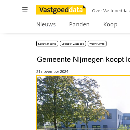
Over Vastgoeddat
Nieuws
Panden
Koop
Kooptransactie
Logistiek vastgoed
Woonruimte
Gemeente Nijmegen koopt lo
21 november 2024