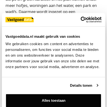
meer hofjes, woningen aan het water, een park en
wadi’s. Daarmee wordt ingezet op een
woonomgeving met ruimte voor ontmoeting, groen
en waterberging.
Samen met bewoners is inmiddels het
Vastgoeddata.nl maakt gebruik van cookies
participatietraject gestart. De eerste
We gebruiken cookies om content en advertenties te 
informatieavond krijgt een vervolg via de
personaliseren, om functies voor social media te bieden 
Klankbordgroep Bornerbroek-Oost, waarvoor
en om ons websiteverkeer te analyseren. Deze 
bewoners zich konden aanmelden. Deze groep
informatie over jouw gebruik van onze site delen we met 
denkt mee over keuzes en uitwerkingen, leest mee
onze partners voor social media, adverteren en analyse.
in vervolgstappen en helpt de plannen te toetsen. Zo
willen de betrokken partijen stap voor stap werken
aan draagvlak en betrokkenheid bij de ontwikkeling.
Details tonen
Bron
Alles toestaan
Explorius Vastgoedontwikkeling