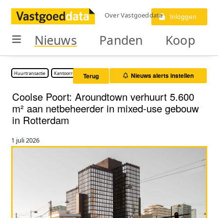
Over Vastgoeddata
Inloggen
Nieuws
Panden
Koop
Huurtransactie
Kantoorruimte
Nieuws alerts instellen
Terug
Coolse Poort: Aroundtown verhuurt 5.600
m² aan netbeheerder in mixed-use gebouw
in Rotterdam
1 juli 2026