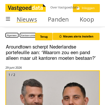
Over Vastgoeddata
Inloggen
Nieuws
Panden
Koop
Algemeen
Kantoorruimte
Nieuws alerts instellen
Terug
Aroundtown scherpt Nederlandse
portefeuille aan: ‘Waarom zou een pand
alleen maar uit kantoren moeten bestaan?’
29 juni 2026
1 / 2