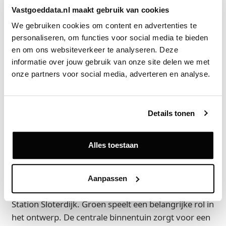
Het gestapelde bedrijfsgebouw creëert ruimte voor
Vastgoeddata.nl maakt gebruik van cookies
stadsverzorgende bedrijvigheid, makers en
We gebruiken cookies om content en advertenties te 
ondernemers, terwijl de leefkwaliteit voor bewoners
personaliseren, om functies voor social media te bieden 
behouden blijft.
en om ons websiteverkeer te analyseren. Deze 
informatie over jouw gebruik van onze site delen we met 
Toekomstbestendig en groen
onze partners voor social media, adverteren en analyse.
De Brettenhof wordt ontwikkeld als een
toekomstbestendige project. Het plan is gasloos en
zet in op CO₂-reductie, circulair materiaalgebruik,
Details tonen
wateropvang en klimaatadaptatie. Het project wordt
autoluw ingericht, met prioriteit voor voetgangers
Alles toestaan
en fietsers. Parkeren wordt inpandig opgelost. De
Brettenhof ligt op een bijzondere locatie aan de
Brettenscheg, de groene verbinding tussen
Aanpassen
Amsterdam en Haarlem, en op korte afstand van
Station Sloterdijk. Groen speelt een belangrijke rol in
het ontwerp. De centrale binnentuin zorgt voor een