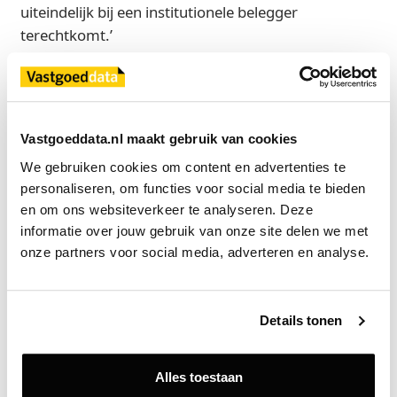
uiteindelijk bij een institutionele belegger
terechtkomt.’
Veerkracht door interne spreiding
De diversiteit binnen de portefeuille zorgt voor
veerkracht in een steeds grilliger vastgoedmarkt.
Vastgoeddata.nl maakt gebruik van cookies
Feilzer: ‘We hebben bewust spreiding gezocht
We gebruiken cookies om content en advertenties te 
binnen de regio. Zo kan de ene tak het opvangen als
personaliseren, om functies voor social media te bieden 
de andere onder druk staat, zoals nu de
en om ons websiteverkeer te analyseren. Deze 
kantorenmarkt.’ Verduurzaming speelt daarbij een
informatie over jouw gebruik van onze site delen we met 
belangrijke rol. Zo ontving Zadelhoff ontvang vorig
onze partners voor social media, adverteren en analyse.
jaar een BREEAM Excellent-certificaat voor Orato
Offices, waarmee het voldoet aan de hoogste
duurzaamheidsnormen op het gebied van
Details tonen
energieverbruik, materiaalgebruik en gezondheid.
Feilzer: ‘Dit is het goedkoopste parisproof gebouw
Alles toestaan
wat beschikbaar is binnen de ring. We hebben echt