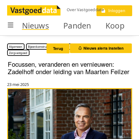
Over Vastgoeddata
Inloggen
Nieuws
Panden
Koop
Algemeen
Bijeenkomstruimte
Kantoorruimte
Logies
Woonruimte
Nieuws alerts instellen
Terug
Zorgvastgoed
Focussen, veranderen en vernieuwen:
Zadelhoff onder leiding van Maarten Feilzer
23 mei 2025
1 / 2