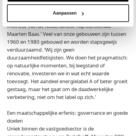
een effort gedaan om een gebouw te maken van
Zuidas kwaliteit met Amsterdam-Oost prijzen. Elke
Aanpassen
etage heeft buitenruimte en we hebben een
interieur van de Nederlandse Top kunstenaar
Maarten Baas.’ Veel van onze gebouwen zijn tussen
1960 en 1980 gebouwd en worden stapsgewijs
verduurzaamd. ‘Wij zijn geen
duurzaamheidfetisjisten. We doen het pragmatisch:
op natuurlijke momenten, bij leegstand of
renovatie, investeren we in wat echt waarde
toevoegt. Het aandeel energielabel A of beter groeit
gestaag, maar het gaat om de daadwerkelijke
verbetering, niet om het label op zich.’
Een maatschappelijke erfenis: governance en goede
doelen
Uniek binnen de vastgoedsector is de