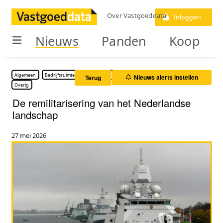
Over Vastgoeddata
Inloggen
Nieuws
Panden
Koop
Algemeen
Bedrijfsruimte
Buitenterrein
Kantoorruimte
Logistiek vastgoed
Nieuws alerts instellen
Terug
Overig
De remilitarisering van het Nederlandse
landschap
27 mei 2026