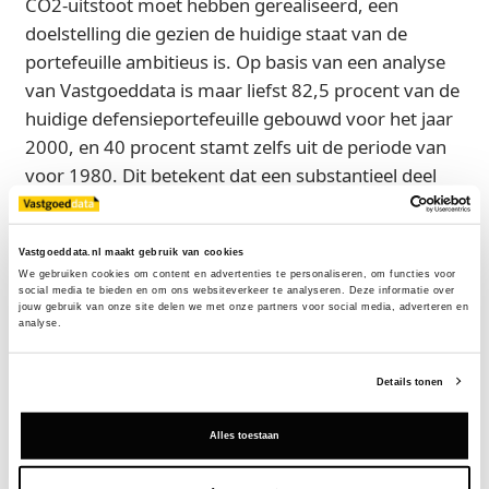
CO2-uitstoot moet hebben gerealiseerd, een
doelstelling die gezien de huidige staat van de
portefeuille ambitieus is. Op basis van een analyse
van Vastgoeddata is maar liefst 82,5 procent van de
huidige defensieportefeuille gebouwd voor het jaar
2000, en 40 procent stamt zelfs uit de periode van
voor 1980. Dit betekent dat een substantieel deel
van de gebouwen energetisch verouderd is en niet
beschikt over de isolatie of installatietechniek die
Vastgoeddata.nl maakt gebruik van cookies
nodig is voor een duurzame exploitatie.
We gebruiken cookies om content en advertenties te personaliseren, om functies voor 
social media te bieden en om ons websiteverkeer te analyseren. Deze informatie over 
Verder laat de Vastgoeddata analyse zien dat exacte
jouw gebruik van onze site delen we met onze partners voor social media, adverteren en 
analyse.
energielabels op pandniveau voor veel militaire
objecten niet inzichtelijk zijn gemaakt. Hoewel
Details tonen
exacte energielabels voor veel militaire objecten in
het verleden niet altijd inzichtelijk waren, heeft de
Alles toestaan
organisatie wel openlijk erkend achter te lopen op
de nationale verduurzamingsdoelen. De opgave