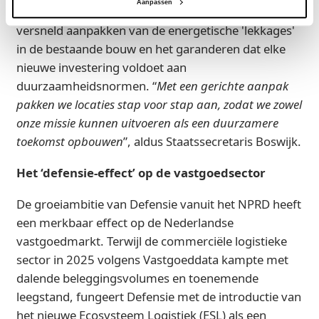
Aanpassen
voor de komende jaren is dan ook tweeledig: het
versneld aanpakken van de energetische 'lekkages'
in de bestaande bouw en het garanderen dat elke
nieuwe investering voldoet aan
duurzaamheidsnormen. “
Met een gerichte aanpak
pakken we locaties stap voor stap aan, zodat we zowel
onze missie kunnen uitvoeren als een duurzamere
toekomst opbouwen
”, aldus Staatssecretaris Boswijk.
Het ‘defensie-effect’ op de vastgoedsector
De groeiambitie van Defensie vanuit het NPRD heeft
een merkbaar effect op de Nederlandse
vastgoedmarkt. Terwijl de commerciële logistieke
sector in 2025 volgens Vastgoeddata kampte met
dalende beleggingsvolumes en toenemende
leegstand, fungeert Defensie met de introductie van
het nieuwe Ecosysteem Logistiek (ESL) als een