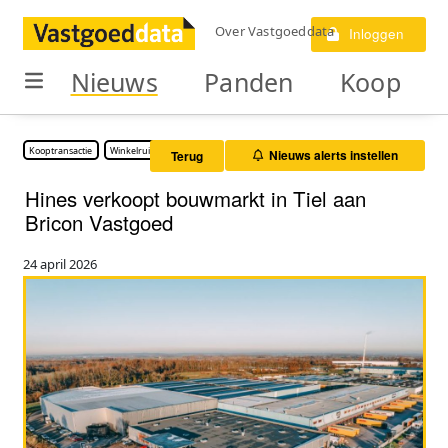
Over Vastgoeddata
Inloggen
Nieuws
Panden
Koop
Kooptransactie
Winkelruimte
Nieuws alerts instellen
Terug
Hines verkoopt bouwmarkt in Tiel aan
Bricon Vastgoed
24 april 2026