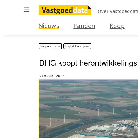
Over Vastgoeddat
Nieuws
Panden
Koop
Kooptransactie
Logistiek vastgoed
DHG koopt herontwikkelingsl
30 maart 2023