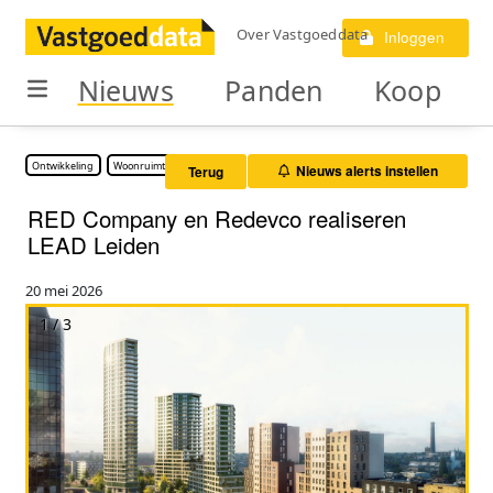
Over Vastgoeddata
Inloggen
Nieuws
Panden
Koop
Ontwikkeling
Woonruimte
Nieuws alerts instellen
Terug
RED Company en Redevco realiseren
LEAD Leiden
20 mei 2026
1 / 3