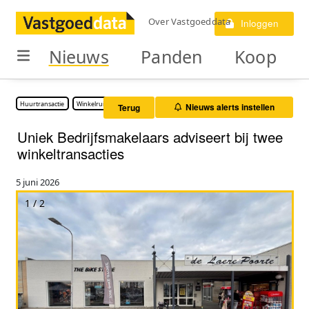
Over Vastgoeddata
Inloggen
Nieuws
Panden
Koop
Huurtransactie
Winkelruimte
Nieuws alerts instellen
Terug
Uniek Bedrijfsmakelaars adviseert bij twee
winkeltransacties
5 juni 2026
1 / 2