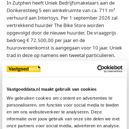
In Zutphen heeft Uniek Bedrijfsmakelaars aan de
Donkeresteeg 5 een winkelruimte van ca. 711 m²
verhuurd aan Intertoys. Per 1 september 2026 zal
vertrekkend huurder The Bike Store worden
opgevolgd door de nieuwe huurder. De vraagprijs
bedroeg € 72.500,00 per jaar en de
huurovereenkomst is aangegaan voor 10 jaar. Uniek
trad in deze op namens een tweetal particulieren.
Bron
Uniek Bedrijfsmakelaars
Vastgoeddata.nl maakt gebruik van cookies
We gebruiken cookies om content en advertenties te 
Exclusief voor licentiehouders
personaliseren, om functies voor social media te bieden 
en om ons websiteverkeer te analyseren. Deze 
Zie direct welke partijen en panden betrokken zijn bij dit nieuws.
informatie over jouw gebruik van onze site delen we met 
Deze informatie is alleen beschikbaar voor licentiehouders van
Vastgoeddata.
onze partners voor social media, adverteren en analyse.