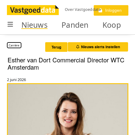
Over Vastgoeddata
Inloggen
Nieuws
Panden
Koop
Carrière
Nieuws alerts instellen
Terug
Esther van Dort Commercial Director WTC
Amsterdam
2 juni 2026