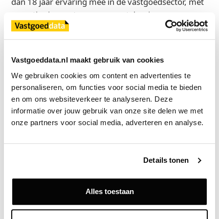
dan 18 jaar ervaring mee in de vastgoedsector, met
expertise in asset management, leasing en
stakeholdermanagement binnen kantoorvastgoed.
Meest recent was zij als Asset-/Investment Manager
bij APF International verantwoordelijk voor het
Vastgoeddata.nl maakt gebruik van cookies
beheer en de optimalisatie van kantoorportefeuilles,
We gebruiken cookies om content en advertenties te 
het aansturen van huurdersonderhandelingen en
personaliseren, om functies voor social media te bieden 
het ontwikkelen van businessplannen gericht op
en om ons websiteverkeer te analyseren. Deze 
waardecreatie. Eerder vervulde zij de rol van
informatie over jouw gebruik van onze site delen we met 
Relatiemanager bij FGH Bank.
onze partners voor social media, adverteren en analyse.
Vincent van den Putten, Head of Asset Management
bij CBRE IM, licht toe:
“Esther combineert strategisch
Details tonen
inzicht en commerciële scherpte met een sterk gevoel
voor stakeholdermanagement en innovatie. Haar
ervaring sluit perfect aan bij onze ambitie om WTC
Alles toestaan
Amsterdam verder te positioneren als internationale
cross-sector business hub. Samen met Femke Weller,