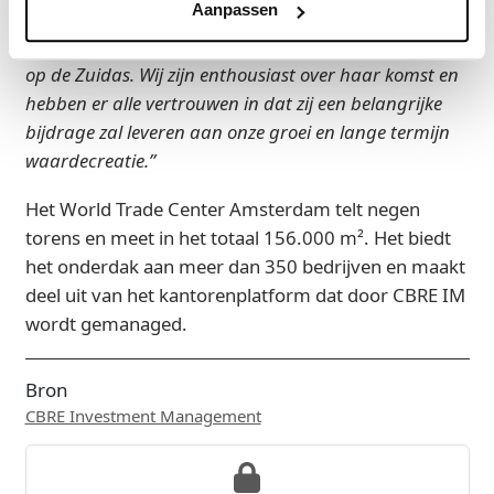
Aanpassen
General Manager WTC Amsterdam, zal zij een
sleutelrol vervullen in het versterken van onze positie
op de Zuidas. Wij zijn enthousiast over haar komst en
hebben er alle vertrouwen in dat zij een belangrijke
bijdrage zal leveren aan onze groei en lange termijn
waardecreatie.”
Het World Trade Center Amsterdam telt negen
torens en meet in het totaal 156.000 m². Het biedt
het onderdak aan meer dan 350 bedrijven en maakt
deel uit van het kantorenplatform dat door CBRE IM
wordt gemanaged.
Bron
CBRE Investment Management