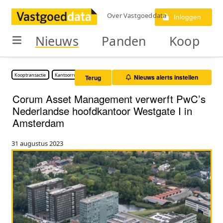
Over Vastgoeddata
Inloggen
Nieuws
Panden
Koop
Kooptransactie
Kantoorruimte
Nieuws alerts instellen
Terug
Corum Asset Management verwerft PwC’s
Nederlandse hoofdkantoor Westgate I in
Amsterdam
31 augustus 2023