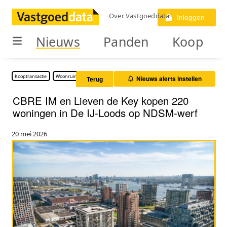
Over Vastgoeddata
Inloggen
Nieuws
Panden
Koop
Kooptransactie
Woonruimte
Nieuws alerts instellen
Terug
CBRE IM en Lieven de Key kopen 220
woningen in De IJ-Loods op NDSM-werf
20 mei 2026