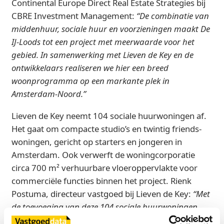
Continental Europe Direct Real Estate Strategies bij
CBRE Investment Management:
“De combinatie van
middenhuur, sociale huur en voorzieningen maakt De
IJ-Loods tot een project met meerwaarde voor het
gebied. In samenwerking met Lieven de Key en de
ontwikkelaars realiseren we hier een breed
woonprogramma op een markante plek in
Amsterdam-Noord.”
Lieven de Key neemt 104 sociale huurwoningen af.
Het gaat om compacte studio’s en twintig friends-
woningen, gericht op starters en jongeren in
Amsterdam. Ook verwerft de woningcorporatie
circa 700 m² verhuurbare vloeroppervlakte voor
commerciële functies binnen het project. Rienk
Postuma, directeur vastgoed bij Lieven de Key:
“Met
de toevoeging van deze 104 sociale huurwoningen
bouwen we samen met onze partners verder aan de