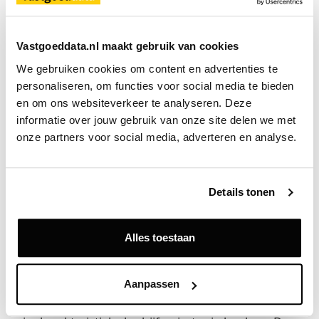
ontwikkeling van Amsterdam-Noord. Op de NDSM-
werf hebben we de afgelopen jaren al ruim 400
Vastgoeddata.nl maakt gebruik van cookies
woningen gerealiseerd en dit project sluit mooi aan op
die gezamenlijke ambitie. Door starters een
We gebruiken cookies om content en advertenties te 
betaalbare plek te bieden, geven we jongeren nieuwe
personaliseren, om functies voor social media te bieden 
en om ons websiteverkeer te analyseren. Deze 
kansen op de Amsterdamse woningmarkt en dragen
informatie over jouw gebruik van onze site delen we met 
we bij aan een levendig, ongedeeld woongebied waar
onze partners voor social media, adverteren en analyse.
zij hun toekomst kunnen opbouwen.”
De IJ-Loods komt op de NDSM-werf in Amsterdam-
Noord en wordt gerealiseerd tussen de Ms.
Details tonen
Oslofjordweg, Mt. Lincolnweg, Tt. Vasumweg en Ks.
Ibisweg. Het project krijgt woningen, commerciële
Alles toestaan
en maatschappelijke functies, een centrale
binnenstraat, groene binnentuinen, collectieve
kassen, dakterrassen en balkons. Het industriële
Aanpassen
karakter van de NDSM-werf blijft behouden door