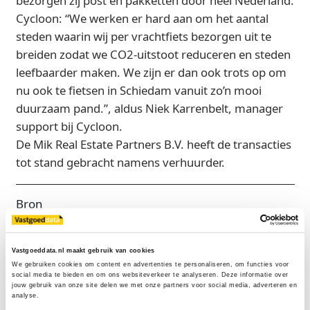
bezorgen zij post en pakketten door heel Nederland.
Cycloon: “We werken er hard aan om het aantal
steden waarin wij per vrachtfiets bezorgen uit te
breiden zodat we CO2-uitstoot reduceren en steden
leefbaarder maken. We zijn er dan ook trots op om
nu ook te fietsen in Schiedam vanuit zo’n mooi
duurzaam pand.”, aldus Niek Karrenbelt, manager
support bij Cycloon.
De Mik Real Estate Partners B.V. heeft de transacties
tot stand gebracht namens verhuurder.
Bron
De Mik Real Estate Partners
Vastgoeddata.nl maakt gebruik van cookies
We gebruiken cookies om content en advertenties te personaliseren, om functies voor 
social media te bieden en om ons websiteverkeer te analyseren. Deze informatie over 
Exclusief voor licentiehouders
jouw gebruik van onze site delen we met onze partners voor social media, adverteren en 
analyse.
Zie direct welke partijen en panden betrokken zijn bij dit nieuws.