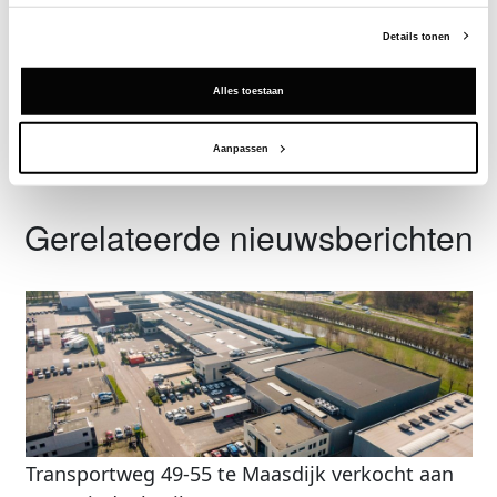
Deze informatie is alleen beschikbaar voor licentiehouders van
Vastgoeddata.
Details tonen
Vraag een demo aan
Alles toestaan
Aanpassen
Terug
Gerelateerde nieuwsberichten
Transportweg 49-55 te Maasdijk verkocht aan