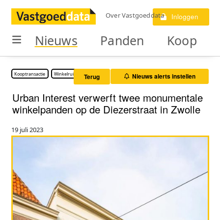
Over Vastgoeddata
Inloggen
Nieuws
Panden
Koop
Kooptransactie
Winkelruimte
Nieuws alerts instellen
Terug
Urban Interest verwerft twee monumentale
winkelpanden op de Diezerstraat in Zwolle
19 juli 2023