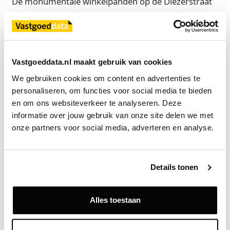
De monumentale winkelpanden op de Diezerstraat
zijn een belangrijk onderdeel van de levendigheid en
charme van het historische centrum van Zwolle. De
locatie biedt een gunstige positie binnen een
gevestigde winkelomgeving, omringd door diverse
Vastgoeddata.nl maakt gebruik van cookies
winkels, horecagelegenheden en andere
We gebruiken cookies om content en advertenties te 
voorzieningen.
personaliseren, om functies voor social media te bieden 
en om ons websiteverkeer te analyseren. Deze 
Het pensioenfonds, als verkoper, werd bijgestaan
informatie over jouw gebruik van onze site delen we met 
door McDevitt bij deze transactie. Urban Interest,
onze partners voor social media, adverteren en analyse.
als koper, werd op haar beurt geadviseerd door
KroesePaternotte.
Details tonen
Bron
KroesePaternotte
Alles toestaan