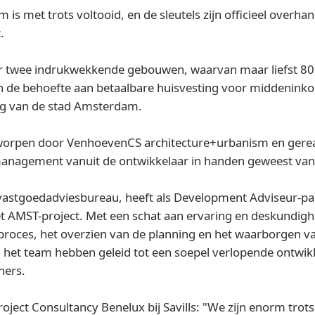
 met trots voltooid, en de sleutels zijn officieel overh
.
 twee indrukwekkende gebouwen, waarvan maar liefst 80
een de behoefte aan betaalbare huisvesting voor middenin
ng van de stad Amsterdam.
orpen door VenhoevenCS architecture+urbanism en gerea
ctmanagement vanuit de ontwikkelaar in handen geweest v
l vastgoedadviesbureau, heeft als Development Adviseur-pa
t AMST-project. Met een schat aan ervaring en deskundighe
sproces, het overzien van de planning en het waarborgen 
an het team hebben geleid tot een soepel verlopende ontwik
ners.
oject Consultancy Benelux bij Savills: "We zijn enorm trot