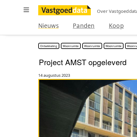
Over Vastgoeddat
Nieuws
Panden
Koop
Ontwikkeling
Woonruimte
Woonruimte
Woonruimte
Woonru
Project AMST opgeleverd
14 augustus 2023