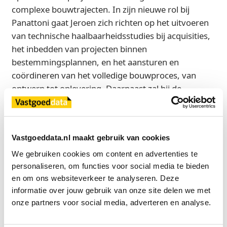
complexe bouwtrajecten. In zijn nieuwe rol bij
Panattoni gaat Jeroen zich richten op het uitvoeren
van technische haalbaarheidsstudies bij acquisities,
het inbedden van projecten binnen
bestemmingsplannen, en het aansturen en
coördineren van het volledige bouwproces, van
ontwerp tot oplevering. Daarnaast zal hij de
contacten met aannemers, architecten, engineering-
en technische consultancybedrijven beheren en de
uitvoering van de projecten nauwlettend
Vastgoeddata.nl maakt gebruik van cookies
begeleiden.
We gebruiken cookies om content en advertenties te 
personaliseren, om functies voor social media te bieden 
Ook Thomas Botha is vanaf maart begonnen als
en om ons websiteverkeer te analyseren. Deze 
investment manager bij Panattoni Nederland. Botha
informatie over jouw gebruik van onze site delen we met 
heeft ruime ervaring in het financieel beheer en de
onze partners voor social media, adverteren en analyse.
rapportage van grote vastgoedportefeuilles met een
focus op logistiek vastgoed. In zijn nieuwe rol richt