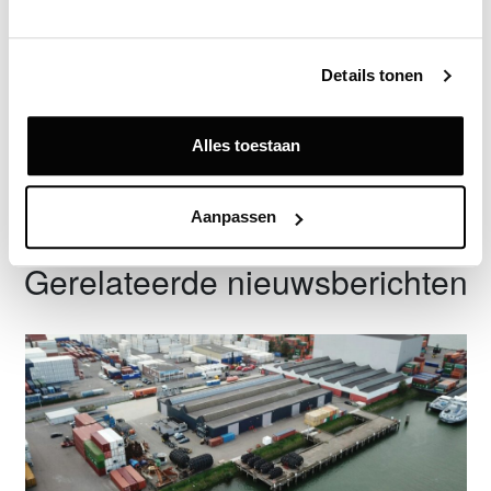
Exclusief voor licentiehouders
Zie direct welke partijen en panden betrokken zijn bij dit nieuws.
Deze informatie is alleen beschikbaar voor licentiehouders van
Details tonen
Vastgoeddata.
Vraag een demo aan
Alles toestaan
Terug
Aanpassen
Gerelateerde nieuwsberichten