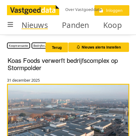
Over Vastgoeddata
Inloggen
Nieuws
Panden
Koop
Kooptransactie
Bedrijfsruimte
Nieuws alerts instellen
Terug
Koas Foods verwerft bedrijfscomplex op
Stormpolder
31 december 2025