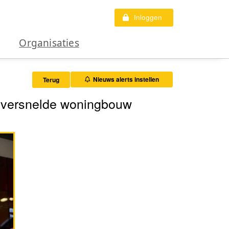
Inloggen
Organisaties
Nieuws alerts instellen
Terug
r versnelde woningbouw