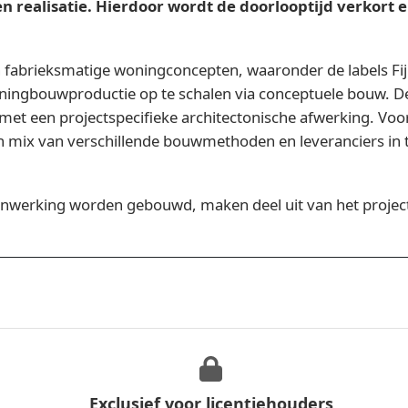
n realisatie. Hierdoor wordt de doorlooptijd verkort 
en fabrieksmatige woningconcepten, waaronder de labels F
 woningbouwproductie op te schalen via conceptuele bouw.
t een projectspecifieke architectonische afwerking. Vo
 mix van verschillende bouwmethoden en leveranciers in t
werking worden gebouwd, maken deel uit van het project 
Exclusief voor licentiehouders