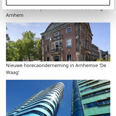
Bilihome huurt pentoffice in Stikkerbuilding
Arnhem
Nieuwe horecaonderneming in Arnhemse 'De
Waag'