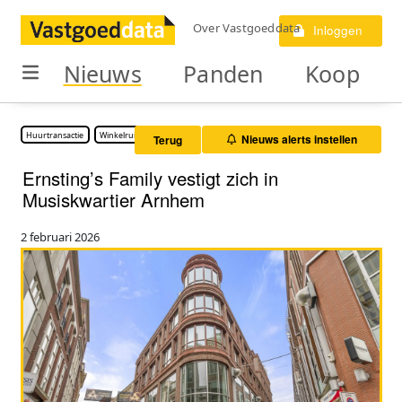
Over Vastgoeddata
Inloggen
Nieuws
Panden
Koop
Huurtransactie
Winkelruimte
Nieuws alerts instellen
Terug
Ernsting’s Family vestigt zich in
Musiskwartier Arnhem
2 februari 2026