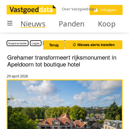
Over Vastgoeddata
Inloggen
Nieuws
Panden
Koop
Kooptransactie
Logies
Onderwijs vastgoed
Nieuws alerts instellen
Terug
Grehamer transformeert rijksmonument in
Apeldoorn tot boutique hotel
29 april 2026