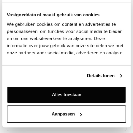
Op korte termijn start Draisma met de
bouwwerkzaamheden. Na afronding moet het hotel
Vastgoeddata.nl maakt gebruik van cookies
ruimte bieden aan 37 kamers en een aanvulling
We gebruiken cookies om content en advertenties te 
vormen op het bestaande aanbod van Sizzles at the
personaliseren, om functies voor social media te bieden 
Park in Apeldoorn.
en om ons websiteverkeer te analyseren. Deze 
informatie over jouw gebruik van onze site delen we met 
Bron
onze partners voor social media, adverteren en analyse.
Vastgoeddata
Details tonen
Exclusief voor licentiehouders
Alles toestaan
Zie direct welke partijen en panden betrokken zijn bij dit nieuws.
Deze informatie is alleen beschikbaar voor licentiehouders van
Vastgoeddata.
Aanpassen
Vraag een demo aan