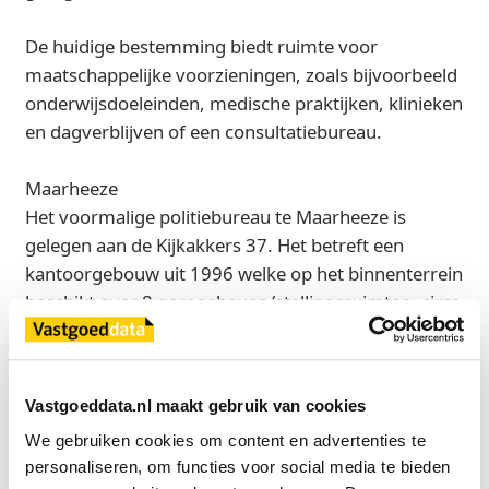
De huidige bestemming biedt ruimte voor
maatschappelijke voorzieningen, zoals bijvoorbeeld
onderwijsdoeleinden, medische praktijken, klinieken
en dagverblijven of een consultatiebureau.
Maarheeze
Het voormalige politiebureau te Maarheeze is
gelegen aan de Kijkakkers 37. Het betreft een
kantoorgebouw uit 1996 welke op het binnenterrein
beschikt over 8 garageboxen/stallingsruimten, circa
20 parkeerplaatsen. Voor en naast het gebouw zijn
er nog eens 11 parkeerplaatsen voor bezoekers. Het
geheel is gelegen op een perceel van 2.470 m² en
Vastgoeddata.nl maakt gebruik van cookies
heeft een verhuurbaar vloeroppervlakte van 832
We gebruiken cookies om content en advertenties te 
m².
personaliseren, om functies voor social media te bieden 
Het pand wordt leeg en vrij van huur verkocht en