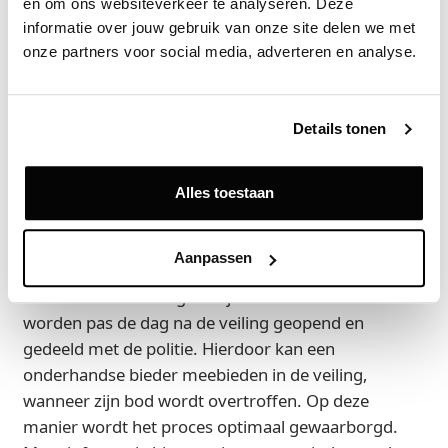
en om ons websiteverkeer te analyseren. Deze 
opgeleverd, onder de conditie ‘as-is, where-is’.
informatie over jouw gebruik van onze site delen we met 
onze partners voor social media, adverteren en analyse.
Veilingprocedure
De politiebureaus zullen online worden geveild op
dinsdag 1 oktober 2024. Tot uiterlijk maandag 30
Details tonen
september 2024 17.00 uur bestaat de mogelijkheid
om een onderhandse bieding uit te brengen bij
Nysingh Advocaten.
Alles toestaan
Voordat een online bod kan worden uitgebracht
Aanpassen
dient een bieder te zijn gelegaliseerd. De
onderhandse biedingen blijven onder de notaris en
worden pas de dag na de veiling geopend en
gedeeld met de politie. Hierdoor kan een
onderhandse bieder meebieden in de veiling,
wanneer zijn bod wordt overtroffen. Op deze
manier wordt het proces optimaal gewaarborgd.