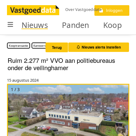
Over Vastgoeddata
Inloggen
Nieuws
Panden
Koop
Kooptransactie
Kantoorruimte
Nieuws alerts instellen
Terug
Ruim 2.277 m² VVO aan politiebureaus
onder de veilinghamer
15 augustus 2024
1 / 3