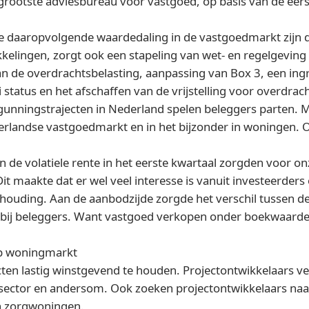
rootste adviesbureau voor vastgoed, op basis van de eerst
de daaropvolgende waardedaling in de vastgoedmarkt zijn 
ingen, zorgt ook een stapeling van wet- en regelgeving v
an de overdrachtsbelasting, aanpassing van Box 3, een ing
i status en het afschaffen van de vrijstelling voor overdra
nningstrajecten in Nederland spelen beleggers parten. Me
erlandse vastgoedmarkt en in het bijzonder in woningen. 
n de volatiele rente in het eerste kwartaal zorgden voor on
t maakte dat er wel veel interesse is vanuit investeerders
 houding. Aan de aanbodzijde zorgde het verschil tussen d
bij beleggers. Want vastgoed verkopen onder boekwaarde bl
op woningmarkt
 lastig winstgevend te houden. Projectontwikkelaars versc
sector en andersom. Ook zoeken projectontwikkelaars na
n zorgwoningen.