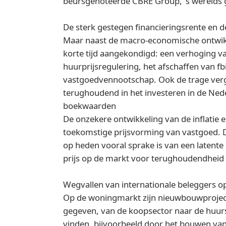
beursgenoteerde CBRE Group, 's werelds g
De sterk gestegen financieringsrente en 
Maar naast de macro-economische ontwikkel
korte tijd aangekondigd: een verhoging v
huurprijsregulering, het afschaffen van fb
vastgoedvennootschap. Ook de trage vergu
terughoudend in het investeren in de Ned
boekwaarden
De onzekere ontwikkeling van de inflatie e
toekomstige prijsvorming van vastgoed. Di
op heden vooral sprake is van een latente
prijs op de markt voor terughoudendheid 
Wegvallen van internationale beleggers 
Op de woningmarkt zijn nieuwbouwprojecten
gegeven, van de koopsector naar de huur
vinden, bijvoorbeeld door het bouwen va