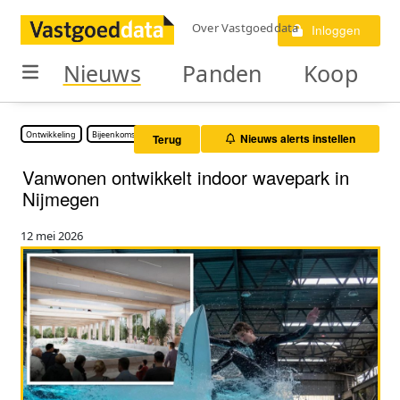
Over Vastgoeddata
Inloggen
Nieuws
Panden
Koop
Ontwikkeling
Bijeenkomstruimte
Nieuws alerts instellen
Terug
Vanwonen ontwikkelt indoor wavepark in
Nijmegen
12 mei 2026