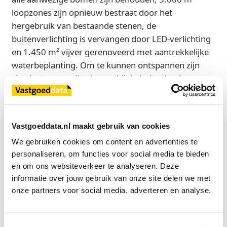
loopzones zijn opnieuw bestraat door het
hergebruik van bestaande stenen, de
buitenverlichting is vervangen door LED-verlichting
en 1.450 m² vijver gerenoveerd met aantrekkelijke
waterbeplanting. Om te kunnen ontspannen zijn
zitruimtes gecreëerd, waarbij de buitenbanken en -
tafels zijn gemaakt van kunstafval. Dit materiaal is
gerecycled afval dat door gemeenten wordt
ingezameld en hergebruikt.
Vastgoeddata.nl maakt gebruik van cookies
We gebruiken cookies om content en advertenties te 
Over Dutch Tech Campus en Dutch Innovation Park
personaliseren, om functies voor social media te bieden 
Dutch Tech Campus is een thuisbasis voor nationale
en om ons websiteverkeer te analyseren. Deze 
en internationale smart technology bedrijven die
informatie over jouw gebruik van onze site delen we met 
zich richten op het snijvlak van Communication,
onze partners voor social media, adverteren en analyse.
Mobility en E-health care. Dutch Tech Campus is
onderdeel van het Dutch Innovation Park te
Zoetermeer, dé plek in de Randstad voor toegepaste