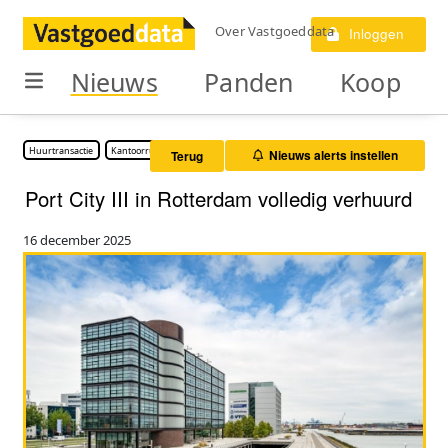
Over Vastgoeddata
Inloggen
Nieuws
Panden
Koop
Huurtransactie
Kantoorruimte
Nieuws alerts instellen
Terug
Port City III in Rotterdam volledig verhuurd
16 december 2025