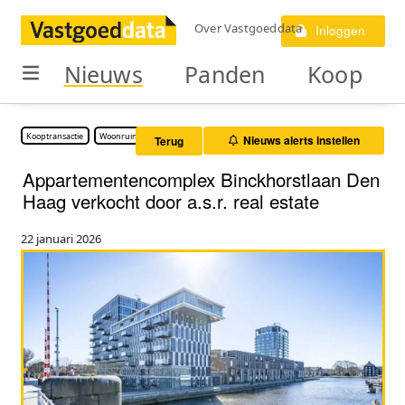
Over Vastgoeddata
Inloggen
Nieuws
Panden
Koop
Kooptransactie
Woonruimte
Nieuws alerts instellen
Terug
Appartementencomplex Binckhorstlaan Den
Haag verkocht door a.s.r. real estate
22 januari 2026