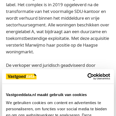
label. Het complex is in 2019 opgeleverd na de
transformatie van het voormalige SDU‑kantoor en
wordt verhuurd binnen het middeldure en vrije
sectorhuursegment. Alle woningen beschikken over
energielabel A, wat bijdraagt aan een duurzame en
toekomstbestendige exploitatie. Met deze acquisitie
versterkt Marwijmo haar positie op de Haagse
woningmarkt.
De verkoper werd juridisch geadviseerd door
BarentsKrans. De koper werd commercieel begeleid
door Savills en juridisch door AKD.
Bron
Vastgoeddata.nl maakt gebruik van cookies
TND Real Estate
We gebruiken cookies om content en advertenties te 
personaliseren, om functies voor social media te bieden 
en om ons websiteverkeer te analyseren. Deze 